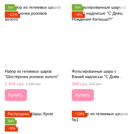
Хит
Хит
−10%
−9%
1
Набор из гелиевых шаров
Фольгированные шары с
"Шестёрочка розовое золото"
Вашей надписью "С Днём
Рождения Катюша!!!"
1 510 грн
300 грн
1 680 грн
330 грн
Купить
Купить
Распродажа
−10%
Хит
−9%