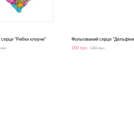
 серце "Рибки клоуни"
Фольгований серце "Дельфіни
150 грн
 грн
180 грн