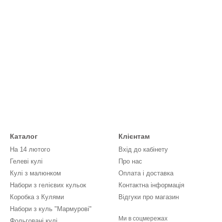
Каталог
Клієнтам
На 14 лютого
Вхід до кабінету
Гелеві кулі
Про нас
Кулі з малюнком
Оплата і доставка
Набори з гелієвих кульок
Контактна інформація
Коробка з Кулями
Відгуки про магазин
Набори з куль "Мармурові"
Ми в соцмережах
Фольговані кулі