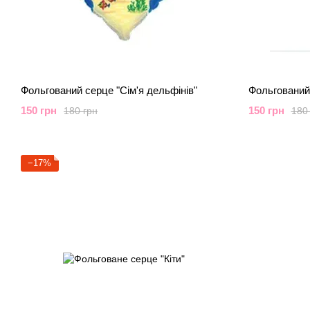
Фольгований серце "Сім'я дельфінів"
Фольгований
150 грн
150 грн
180 грн
180
−17%