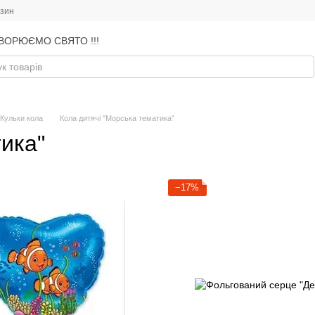
азин
ВОРЮЄМО СВЯТО !!!
Кульки кола
Кола дитячі "Морська тематика"
ика"
−17%