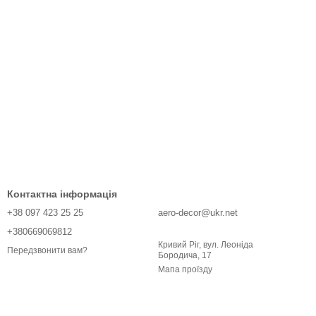
Контактна інформація
+38 097 423 25 25
aero-decor@ukr.net
+380669069812
Кривий Ріг, вул. Леоніда
Передзвонити вам?
Бородича, 17
Мапа проїзду