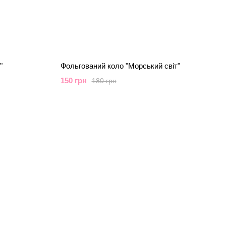
"
Фольгований коло "Морський світ"
150 грн
180 грн