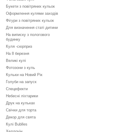
Букети з повітряних кульок
Оформлення кулями заходів
Фігури з повітряних кульок
Для визначення статі дитини
На виписку з пологового
будинку
Куля -сюрприз
На 8 березня
Великі кулі
Фотозони з куль
Кульки на Новий Рік
Голуби на запуск
Спецефекти
Небесні ліхтарики
Друк на кульках
Свічки для торта
Декор для свята
Кулі Bublles
Хеллоуін