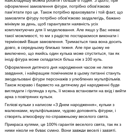
найскладнішу можна робити і більше 8 годин. З цього, при
оформленні замовлення фігури, потрібно обов'язково
пам'ятати про це. Також потрібно враховувати і той факт, що
замовляти фігуру потрібно обов'язково заздалегідь, бажано
мінімум за день, щоб гарантувати наявність усіх
комплектуючих для її моделювання. Але якщо у Вас немає
такої можливості, то ми з радістю постараємося виконати і
терміновий Ваше замовлення. Тримається така вона досить
довго, в середньому близько тижня. Але при цьому не
виключено, що якийсь один кулька може спуститься, так як
іноді фігура може складатися більш ніж з 100 куль.
Оформлення дитячого дня народження часом не легке
завдання, і найкращим помічником в цьому питанні стануть
змодельовані фігури персонажів з улюблених мультфільмів.
Також яскраво і барвисто на дитячому дні народженні буде
виглядати і гірлянда з куль, її можна встановити на вхід і вийти
арка з повітряних кульок.
Гелієві кульки з написом «З Днем народження», кульки з
малюнками, мультфільмами, чудово доповнять фігурки, і
створять атмосферу по-справжньому веселого свята.
Прикраса кулями, це 100% гарантія веселого свята, так як з
ними ніколи не буває сумно. Вони завжди веселі і завзяті,