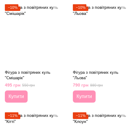
−10%
−10%
Фігура з повітряних куль
Фігура з повітряних куль
"Смішарік"
"Льова"
495 грн
790 грн
550 грн
880 грн
Купити
Купити
−11%
−11%