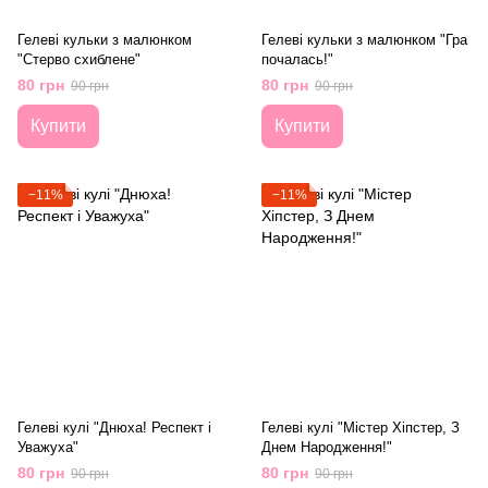
Гелеві кульки з малюнком
Гелеві кульки з малюнком "Гра
"Стерво схиблене"
почалась!"
80 грн
80 грн
90 грн
90 грн
Купити
Купити
−11%
−11%
Гелеві кулі "Днюха! Респект і
Гелеві кулі "Містер Хіпстер, З
Уважуха"
Днем Народження!"
80 грн
80 грн
90 грн
90 грн