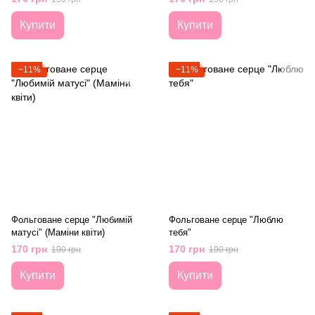
Купити
Купити
−11%
−11%
Фольговане серце "Любимій
Фольговане серце "Люблю
матусі" (Маміни квіти)
тебя"
170 грн
170 грн
190 грн
190 грн
Купити
Купити