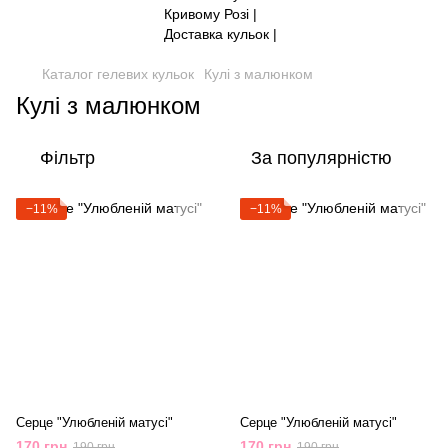
Каталог гелевих кульок
Кулі з малюнком
Кулі з малюнком
Фільтр
За популярністю
−11%
−11%
Серце "Улюбленій матусі"
Серце "Улюбленій матусі"
170 грн
170 грн
190 грн
190 грн