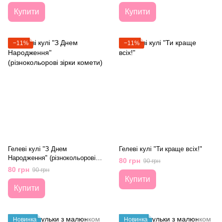
Купити
Купити
−11%
−11%
Гелеві кулі "З Днем
Гелеві кулі "Ти краще всіх!"
Народження" (різнокольорові
80 грн
90 грн
зірки комети)
80 грн
90 грн
Купити
Купити
Новинка
Новинка