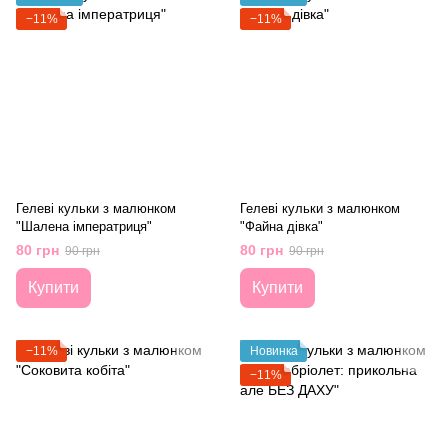
−11%
−11%
Гелеві кульки з малюнком
Гелеві кульки з малюнком
"Шалена імператриця"
"Файна дівка"
80 грн
80 грн
90 грн
90 грн
Купити
Купити
−11%
Новинка
−11%