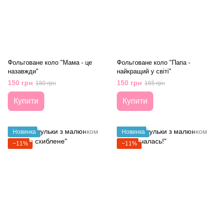
Фольговане коло "Мама - це
Фольговане коло "Папа -
назавжди"
найкращий у світі"
150 грн
150 грн
180 грн
165 грн
Купити
Купити
Новинка
Новинка
−11%
−11%