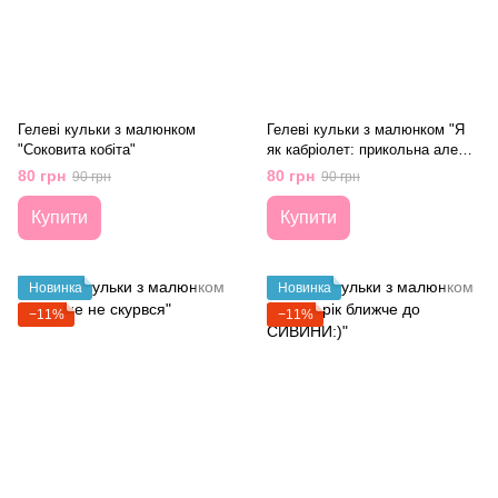
Гелеві кульки з малюнком
Гелеві кульки з малюнком "Я
"Соковита кобіта"
як кабріолет: прикольна але
БЕЗ ДАХУ"
80 грн
80 грн
90 грн
90 грн
Купити
Купити
Новинка
Новинка
−11%
−11%