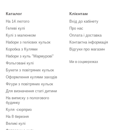
Каталог
Клієнтам
На 14 лютого
Вхід до кабінету
Гелеві кулі
Про нас
Кулі з малюнком
Оплата і доставка
Набори з гелієвих кульок
Контактна інформація
Коробка з Кулями
Відгуки про магазин
Набори з куль "Мармурові"
Ми в соцмережах
Фольговані кулі
Букети з повітряних кульок
Оформлення кулями заходів
Фігури з повітряних кульок
Для визначення статі дитини
На виписку з пологового
будинку
Куля -сюрприз
На 8 березня
Великі кулі