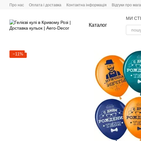
Перейти до основного контенту
Про нас
Оплата і доставка
Контактна інформація
Відгуки про маг
МИ СТ
Каталог
−11%