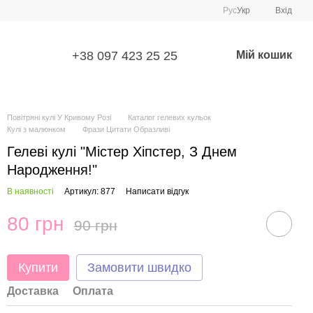
Рус
Укр
Вхід
+38 097 423 25 25
Мій кошик
Повітряні кулі У Кривому Розі
Каталог гелевих кульок
Кулі з малюнком
Фрази Цитати Образливі
Гелеві кулі "Містер Хіпстер, З Днем
Народження!"
В наявності
Артикул: 877
Написати відгук
80 грн
90 грн
Купити
Замовити швидко
Доставка
Оплата