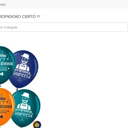
азин
ВОРЮЄМО СВЯТО !!!