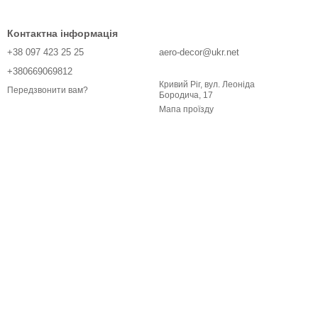
Контактна інформація
+38 097 423 25 25
aero-decor@ukr.net
+380669069812
Кривий Ріг, вул. Леоніда
Передзвонити вам?
Бородича, 17
Мапа проїзду