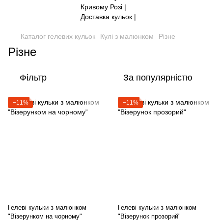
Каталог гелевих кульок
Кулі з малюнком
Різне
Різне
Фільтр
За популярністю
−11%
−11%
Гелеві кульки з малюнком
Гелеві кульки з малюнком
"Візерунком на чорному"
"Візерунок прозорий"