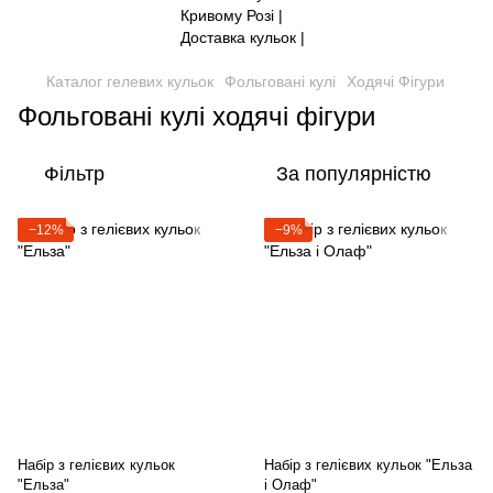
Каталог гелевих кульок
Фольговані кулі
Ходячі Фігури
Фольговані кулі ходячі фігури
Фільтр
За популярністю
−12%
−9%
Набір з гелієвих кульок
Набір з гелієвих кульок "Ельза
"Ельза"
і Олаф"