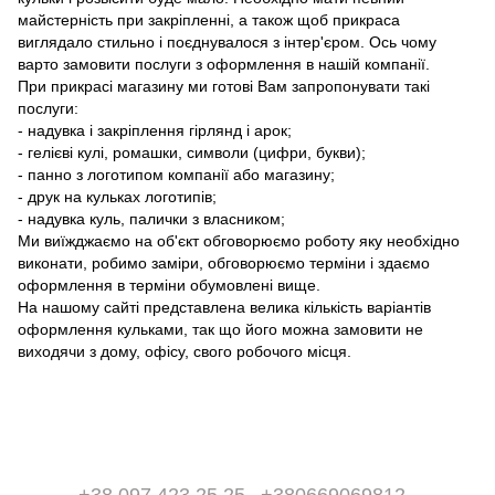
майстерність при закріпленні, а також щоб прикраса
виглядало стильно і поєднувалося з інтер'єром. Ось чому
варто замовити послуги з оформлення в нашій компанії.
При прикрасі магазину ми готові Вам запропонувати такі
послуги:
- надувка і закріплення гірлянд і арок;
- гелієві кулі, ромашки, символи (цифри, букви);
- панно з логотипом компанії або магазину;
- друк на кульках логотипів;
- надувка куль, палички з власником;
Ми виїжджаємо на об'єкт обговорюємо роботу яку необхідно
виконати, робимо заміри, обговорюємо терміни і здаємо
оформлення в терміни обумовлені вище.
На нашому сайті представлена ​​велика кількість варіантів
оформлення кульками, так що його можна замовити не
виходячи з дому, офісу, свого робочого місця.
+38 097 423 25 25
+380669069812