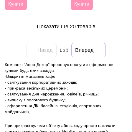
Купити
Купити
Показати ще 20 товарів
Назад
Вперед
1
з 3
Компанія "Аеро-Декор" пропонує послуги з оформлення
кулями будь-яких заходів:
-Відкриття магазинів кафе;
- святкування корпоративних заходів;
- прикраса весільних церемоній;
- святкування дня народження, ювілеїв, річниць;
- виписку з пологового будинку;
- офорилення ДК, басейнів, стадіонів, спортивних
майданчиків;
При прикрасі кулями об`єкту або заходу просто накачати
кульки і розвісити буде мало. Необхідно мати певний