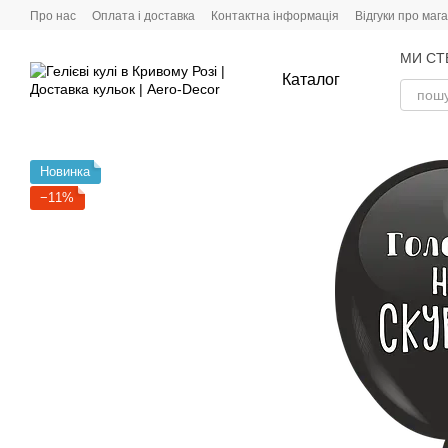
Перейти до основного контенту
Про нас
Оплата і доставка
Контактна інформація
Відгуки про маг
МИ СТ
Каталог
Новинка
−11%