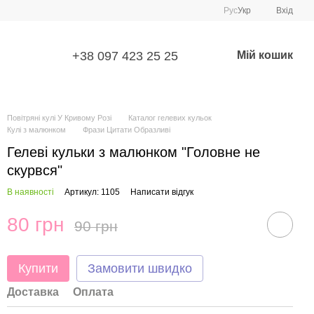
Рус
Укр
Вхід
+38 097 423 25 25
Мій кошик
Повітряні кулі У Кривому Розі
Каталог гелевих кульок
Кулі з малюнком
Фрази Цитати Образливі
Гелеві кульки з малюнком "Головне не
скурвся"
В наявності
Артикул: 1105
Написати відгук
80 грн
90 грн
Купити
Замовити швидко
Доставка
Оплата