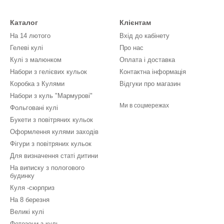
Каталог
Клієнтам
На 14 лютого
Вхід до кабінету
Гелеві кулі
Про нас
Кулі з малюнком
Оплата і доставка
Набори з гелієвих кульок
Контактна інформація
Коробка з Кулями
Відгуки про магазин
Набори з куль "Мармурові"
Ми в соцмережах
Фольговані кулі
Букети з повітряних кульок
Оформлення кулями заходів
Фігури з повітряних кульок
Для визначення статі дитини
На виписку з пологового
будинку
Куля -сюрприз
На 8 березня
Великі кулі
Фотозони з куль