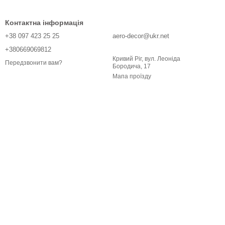
Контактна інформація
+38 097 423 25 25
aero-decor@ukr.net
+380669069812
Кривий Ріг, вул. Леоніда
Передзвонити вам?
Бородича, 17
Мапа проїзду