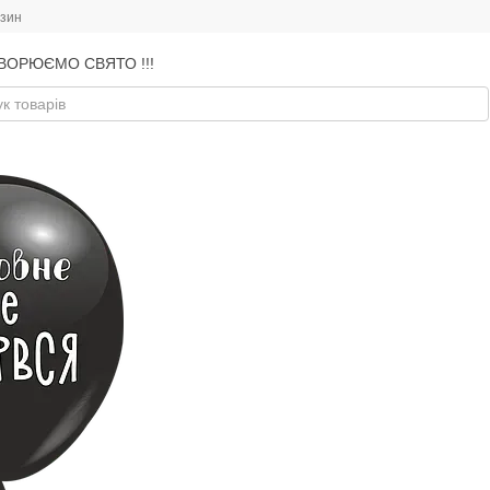
азин
ВОРЮЄМО СВЯТО !!!