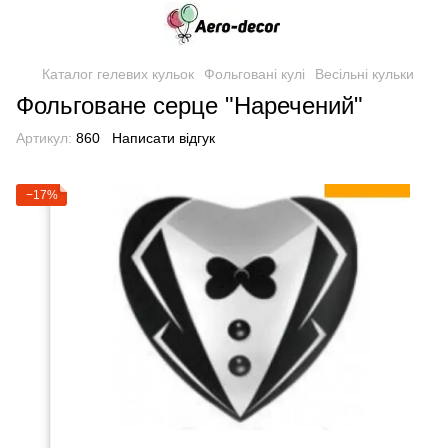
Каталог гелевих кульок
Фольговані кулі
Весільні кульки
Фольговане серце "Наречений"
Артикул:
860
Написати відгук
−17%