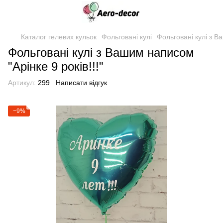
Каталог гелевих кульок
Фольговані кулі
Фольговані кулі з 
Фольговані кулі з Вашим написом
"Арінке 9 років!!!"
Артикул:
299
Написати відгук
−9%