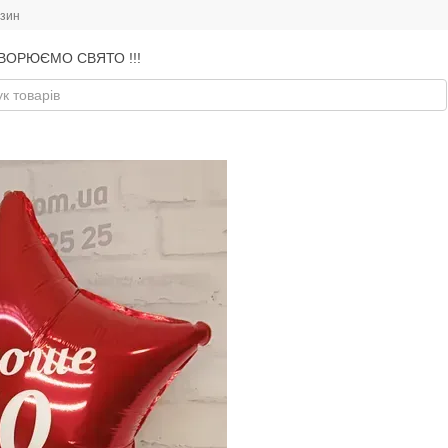
азин
ВОРЮЄМО СВЯТО !!!