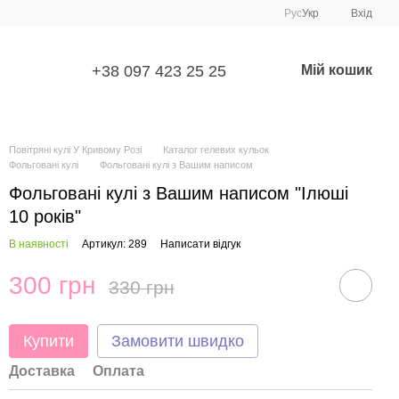
Рус
Укр
Вхід
+38 097 423 25 25
Мій кошик
Повітряні кулі У Кривому Розі
Каталог гелевих кульок
Фольговані кулі
Фольговані кулі з Вашим написом
Фольговані кулі з Вашим написом "Ілюші
10 років"
В наявності
Артикул: 289
Написати відгук
300 грн
330 грн
Купити
Замовити швидко
Доставка
Оплата