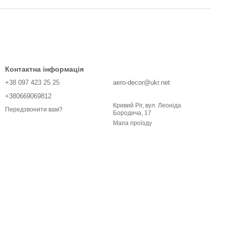
Контактна інформація
+38 097 423 25 25
aero-decor@ukr.net
+380669069812
Кривий Ріг, вул. Леоніда
Передзвонити вам?
Бородича, 17
Мапа проїзду