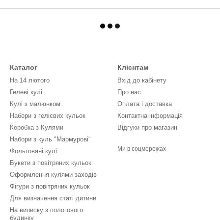
Каталог
Клієнтам
На 14 лютого
Вхід до кабінету
Гелеві кулі
Про нас
Кулі з малюнком
Оплата і доставка
Набори з гелієвих кульок
Контактна інформація
Коробка з Кулями
Відгуки про магазин
Набори з куль "Мармурові"
Ми в соцмережах
Фольговані кулі
Букети з повітряних кульок
Оформлення кулями заходів
Фігури з повітряних кульок
Для визначення статі дитини
На виписку з пологового
будинку