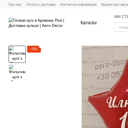
Перейти до основного контенту
Про нас
Оплата і доставка
Контактна інформація
Відгуки про маг
МИ СТ
Каталог
−9%