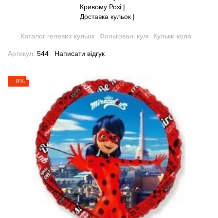
Каталог гелевих кульок
Фольговані кулі
Кульки кола
Артикул:
544
Написати відгук
−8%