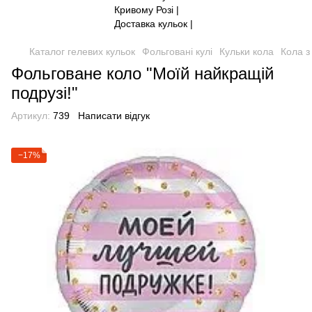
Каталог гелевих кульок
Фольговані кулі
Кульки кола
Кола з
Фольговане коло "Моїй найкращій
подрузі!"
Артикул:
739
Написати відгук
−17%