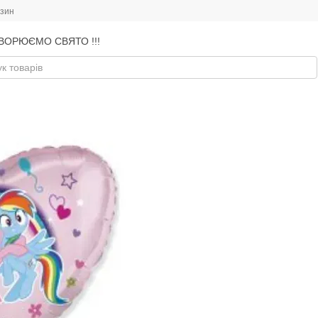
азин
ВОРЮЄМО СВЯТО !!!