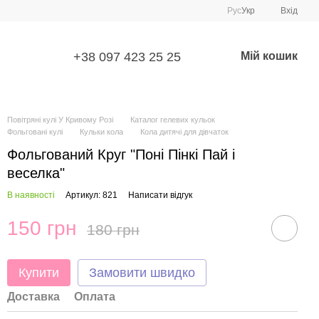
Рус
Укр
Вхід
+38 097 423 25 25
Мій кошик
Повітряні кулі У Кривому Розі
Каталог гелевих кульок
Фольговані кулі
Кульки кола
Кола дитячі для дівчаток
Фольгований Круг "Поні Пінкі Пай і
веселка"
В наявності
Артикул: 821
Написати відгук
150 грн
180 грн
Купити
Замовити швидко
Доставка
Оплата