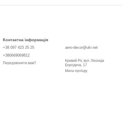
Контактна інформація
+38 097 423 25 25
aero-decor@ukr.net
+380669069812
Кривий Ріг, вул. Леоніда
Передзвонити вам?
Бородича, 17
Мапа проїзду