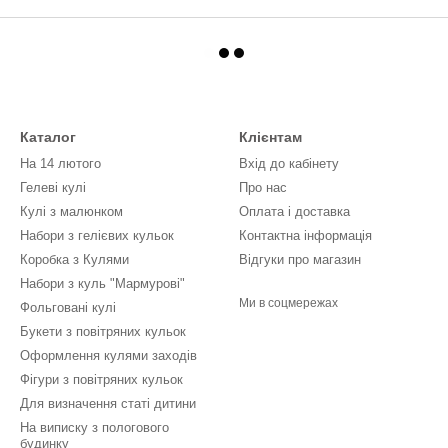
Каталог
Клієнтам
На 14 лютого
Вхід до кабінету
Гелеві кулі
Про нас
Кулі з малюнком
Оплата і доставка
Набори з гелієвих кульок
Контактна інформація
Коробка з Кулями
Відгуки про магазин
Набори з куль "Мармурові"
Ми в соцмережах
Фольговані кулі
Букети з повітряних кульок
Оформлення кулями заходів
Фігури з повітряних кульок
Для визначення статі дитини
На виписку з пологового
будинку