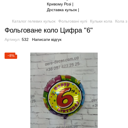
Каталог гелевих кульок
Фольговані кулі
Кульки кола
Кола 
Фольговане коло Цифра "6"
Артикул:
532
Написати відгук
−8%