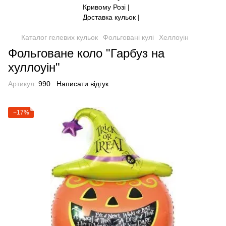
Каталог гелевих кульок
Фольговані кулі
Хеллоуін
Фольговане коло "Гарбуз на
хуллоуін"
Артикул:
990
Написати відгук
−17%