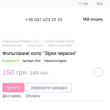
Рус
Укр
Вхід
+38 097 423 25 25
Мій кошик
Повітряні кулі У Кривому Розі
Каталог гелевих кульок
Фольговані кулі
Кульки кола
Кола з візерунками
Фольговане коло "Зірки червоні"
В наявності
Артикул: 854
Написати відгук
150 грн
180 грн
Купити
Замовити швидко
Доставка
Оплата