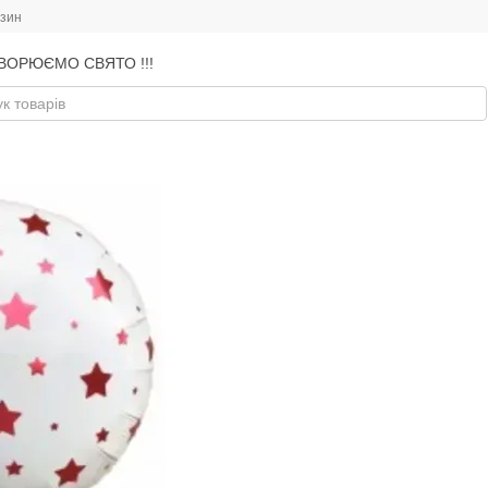
азин
ВОРЮЄМО СВЯТО !!!