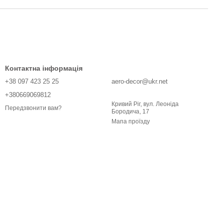
Контактна інформація
+38 097 423 25 25
aero-decor@ukr.net
+380669069812
Кривий Ріг, вул. Леоніда
Передзвонити вам?
Бородича, 17
Мапа проїзду