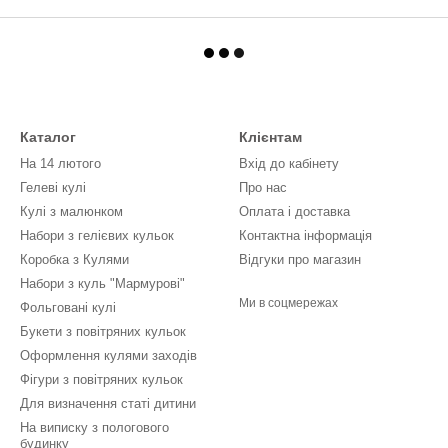
Каталог
Клієнтам
На 14 лютого
Вхід до кабінету
Гелеві кулі
Про нас
Кулі з малюнком
Оплата і доставка
Набори з гелієвих кульок
Контактна інформація
Коробка з Кулями
Відгуки про магазин
Набори з куль "Мармурові"
Ми в соцмережах
Фольговані кулі
Букети з повітряних кульок
Оформлення кулями заходів
Фігури з повітряних кульок
Для визначення статі дитини
На виписку з пологового
будинку