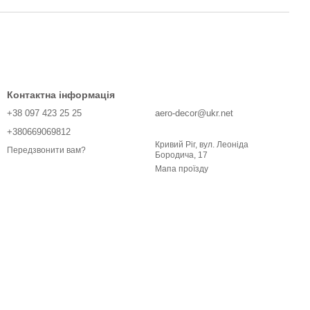
Контактна інформація
+38 097 423 25 25
aero-decor@ukr.net
+380669069812
Кривий Ріг, вул. Леоніда
Передзвонити вам?
Бородича, 17
Мапа проїзду