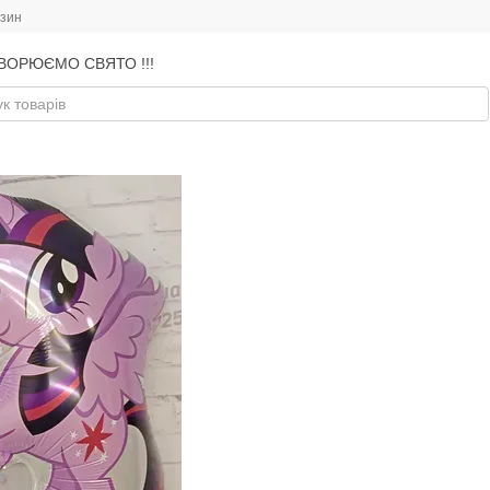
азин
ВОРЮЄМО СВЯТО !!!