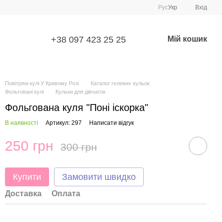
Рус
Укр
Вхід
+38 097 423 25 25
Мій кошик
Повітряні кулі У Кривому Розі
Каталог гелевих кульок
Фольговані кулі
Кульки для дівчаток
Фольгована куля "Поні іскорка"
В наявності
Артикул: 297
Написати відгук
250 грн
300 грн
Купити
Замовити швидко
Доставка
Оплата