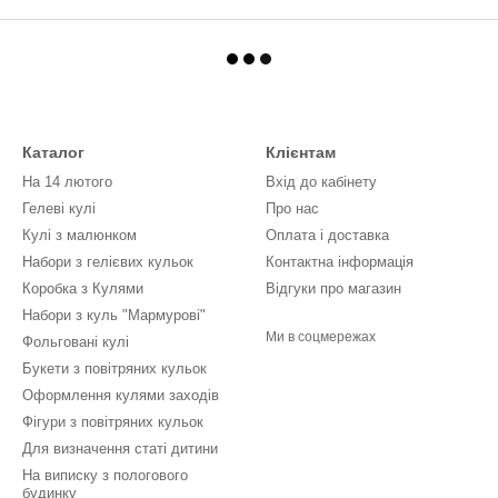
Каталог
Клієнтам
На 14 лютого
Вхід до кабінету
Гелеві кулі
Про нас
Кулі з малюнком
Оплата і доставка
Набори з гелієвих кульок
Контактна інформація
Коробка з Кулями
Відгуки про магазин
Набори з куль "Мармурові"
Ми в соцмережах
Фольговані кулі
Букети з повітряних кульок
Оформлення кулями заходів
Фігури з повітряних кульок
Для визначення статі дитини
На виписку з пологового
будинку