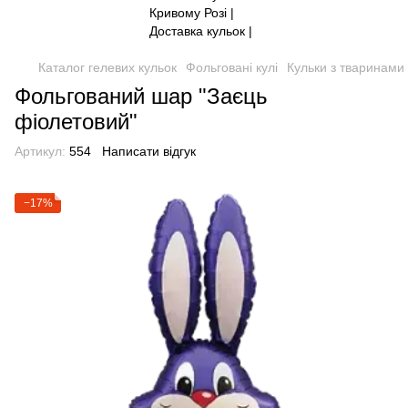
Каталог гелевих кульок
Фольговані кулі
Кульки з тваринами
Фольгований шар "Заєць
фіолетовий"
Артикул:
554
Написати відгук
−17%