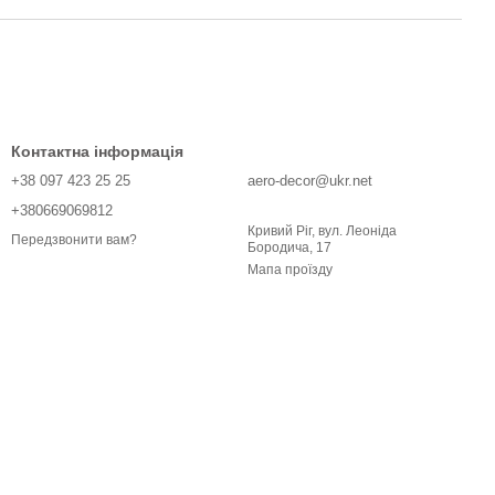
Контактна інформація
+38 097 423 25 25
aero-decor@ukr.net
+380669069812
Кривий Ріг, вул. Леоніда
Передзвонити вам?
Бородича, 17
Мапа проїзду