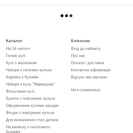
Каталог
Клієнтам
На 14 лютого
Вхід до кабінету
Гелеві кулі
Про нас
Кулі з малюнком
Оплата і доставка
Набори з гелієвих кульок
Контактна інформація
Коробка з Кулями
Відгуки про магазин
Набори з куль "Мармурові"
Ми в соцмережах
Фольговані кулі
Букети з повітряних кульок
Оформлення кулями заходів
Фігури з повітряних кульок
Для визначення статі дитини
На виписку з пологового
будинку