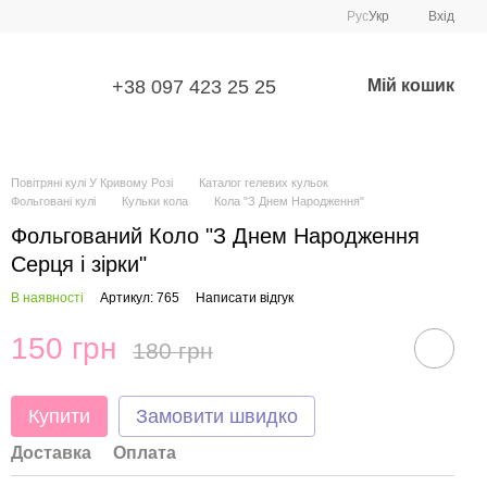
Рус
Укр
Вхід
+38 097 423 25 25
Мій кошик
Повітряні кулі У Кривому Розі
Каталог гелевих кульок
Фольговані кулі
Кульки кола
Кола "З Днем Народження"
Фольгований Коло "З Днем Народження
Серця і зірки"
В наявності
Артикул: 765
Написати відгук
150 грн
180 грн
Купити
Замовити швидко
Доставка
Оплата