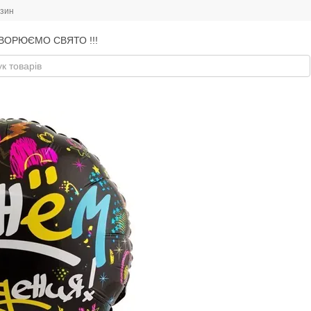
азин
ВОРЮЄМО СВЯТО !!!