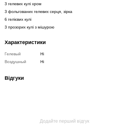
3 гелевих кулі хром
3 фольгованих гелевих серця, зірка
6 гелієвих кулі
3 прозорих кулі з мішурою
Характеристики
Гелевый
Ні
Воздушный
Ні
Відгуки
Додайте перший відгук