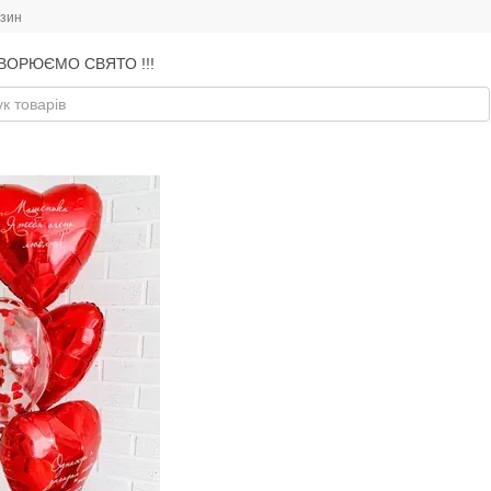
азин
ВОРЮЄМО СВЯТО !!!