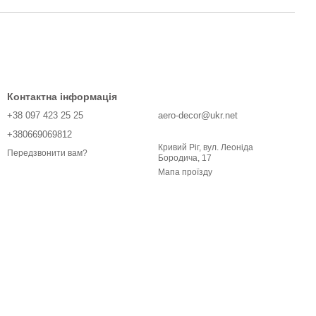
Контактна інформація
+38 097 423 25 25
aero-decor@ukr.net
+380669069812
Кривий Ріг, вул. Леоніда
Передзвонити вам?
Бородича, 17
Мапа проїзду