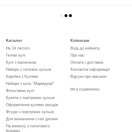
Каталог
Клієнтам
На 14 лютого
Вхід до кабінету
Гелеві кулі
Про нас
Кулі з малюнком
Оплата і доставка
Набори з гелієвих кульок
Контактна інформація
Коробка з Кулями
Відгуки про магазин
Набори з куль "Мармурові"
Ми в соцмережах
Фольговані кулі
Букети з повітряних кульок
Оформлення кулями заходів
Фігури з повітряних кульок
Для визначення статі дитини
На виписку з пологового
будинку