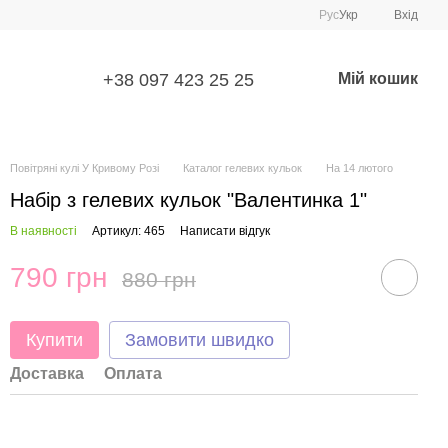
Рус
Укр
Вхід
+38 097 423 25 25
Мій кошик
Повітряні кулі У Кривому Розі
Каталог гелевих кульок
На 14 лютого
Набір з гелевих кульок "Валентинка 1"
В наявності
Артикул: 465
Написати відгук
790 грн
880 грн
Купити
Замовити швидко
Доставка
Оплата