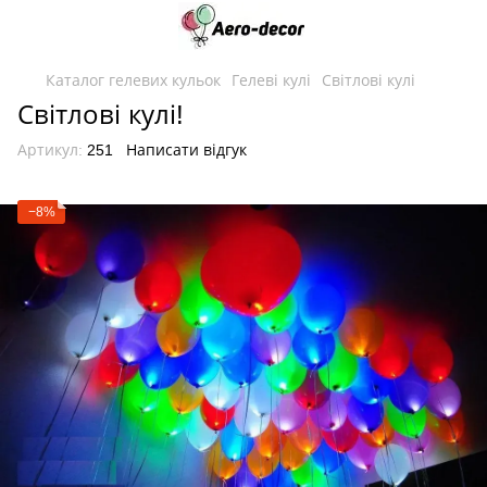
Каталог гелевих кульок
Гелеві кулі
Світлові кулі
Світлові кулі!
Артикул:
251
Написати відгук
−8%