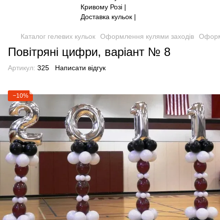
Каталог гелевих кульок
Оформлення кулями заходів
Оформ
Повітряні цифри, варіант № 8
Артикул:
325
Написати відгук
−10%