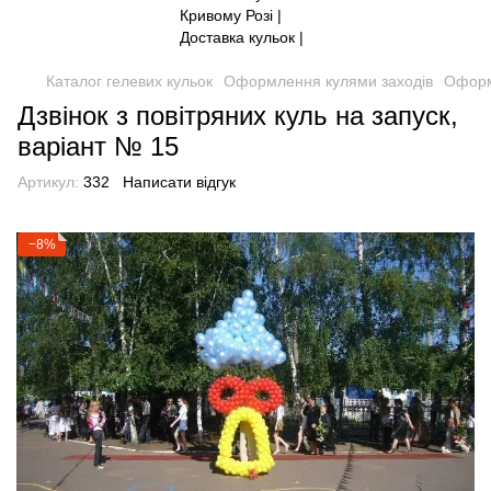
Каталог гелевих кульок
Оформлення кулями заходів
Оформ
Дзвінок з повітряних куль на запуск,
варіант № 15
Артикул:
332
Написати відгук
−8%