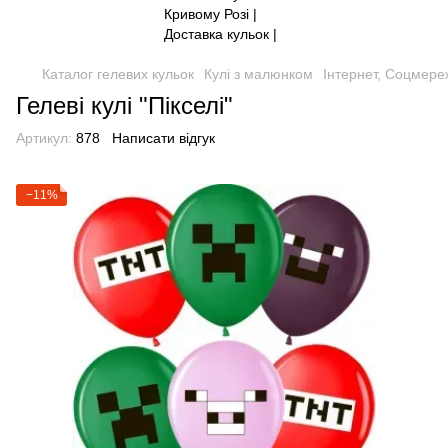
Каталог гелевих кульок
Кулі з малюнком
Інтернет, Соцмереж
Гелеві кулі "Пікселі"
Артикул:
878
Написати відгук
−11%