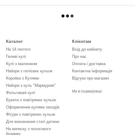
Каталог
Клієнтам
На 14 лютого
Вхід до кабінету
Гелеві кулі
Про нас
Кулі з малюнком
Оплата і доставка
Набори з гелієвих кульок
Контактна інформація
Коробка з Кулями
Відгуки про магазин
Набори з куль "Мармурові"
Ми в соцмережах
Фольговані кулі
Букети з повітряних кульок
Оформлення кулями заходів
Фігури з повітряних кульок
Для визначення статі дитини
На виписку з пологового
будинку