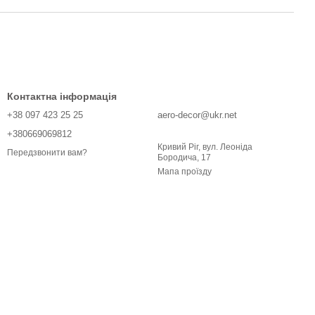
Контактна інформація
+38 097 423 25 25
aero-decor@ukr.net
+380669069812
Кривий Ріг, вул. Леоніда
Передзвонити вам?
Бородича, 17
Мапа проїзду