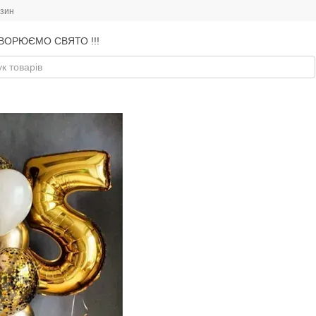
азин
ВОРЮЄМО СВЯТО !!!