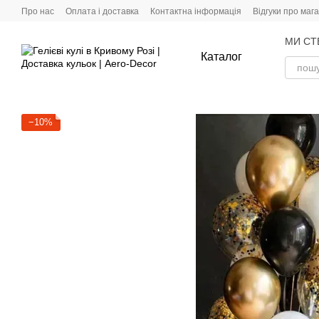
Перейти до основного контенту
Про нас
Оплата і доставка
Контактна інформація
Відгуки про маг
МИ СТ
Каталог
−10%