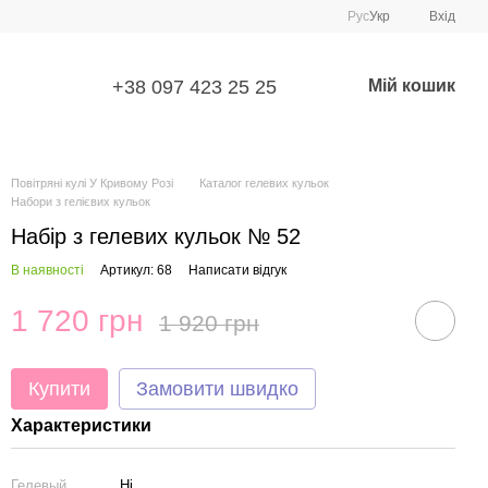
Рус
Укр
Вхід
+38 097 423 25 25
Мій кошик
Повітряні кулі У Кривому Розі
Каталог гелевих кульок
Набори з гелієвих кульок
Набір з гелевих кульок № 52
В наявності
Артикул: 68
Написати відгук
1 720 грн
1 920 грн
Купити
Замовити швидко
Характеристики
Гелевый
Ні