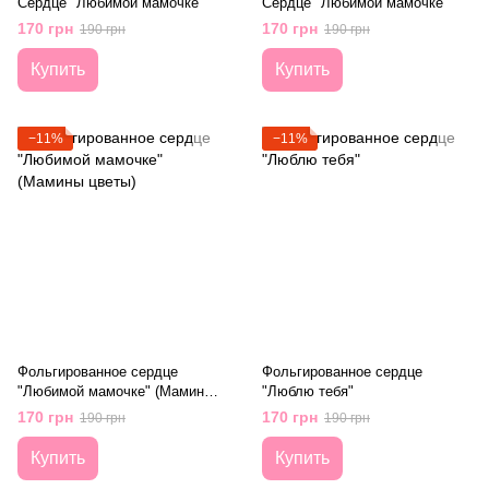
Сердце "Любимой мамочке"
Сердце "Любимой мамочке"
170 грн
170 грн
190 грн
190 грн
Купить
Купить
−11%
−11%
Фольгированное сердце
Фольгированное сердце
"Любимой мамочке" (Мамины
"Люблю тебя"
цветы)
170 грн
170 грн
190 грн
190 грн
Купить
Купить