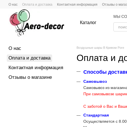
Перейти к основному контенту
О нас
Оплата и доставка
Контактная информация
Отзывы о мага
МЫ СО
Каталог
О нас
Воздушные шары В Кривом Роге
Оплата и д
Оплата и доставка
Контактная информация
Способы достав
Отзывы о магазине
Самовывоз
Самовывоз из магазина
При самовывозе шарико
С заботой о Вас и Ваш
Стандартная
Осуществляется с 8.00