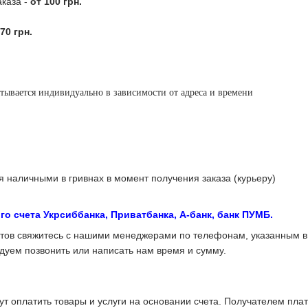
каза -
от 100 грн.
70 грн.
тывается индивидуально в зависимости от адреса и времени
 наличными в гривнах в момент получения заказа (курьеру)
о счета Укрсиббанка, Приватбанка, А-банк, банк ПУМБ.
итов свяжитесь с нашими менеджерами по теле
фонам, указанным в 
уем позвонить или написать нам время и сумму.
т оплатить товары и услуги на основании счета. Получателем пла