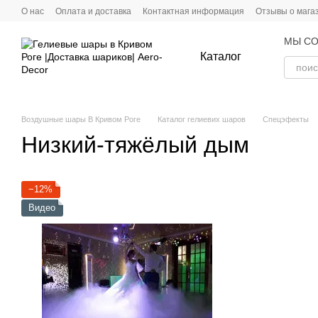
Перейти к основному контенту
О нас
Оплата и доставка
Контактная информация
Отзывы о мага
МЫ СО
Каталог
Воздушные шары В Кривом Роге
Каталог гелиевих шаров
Спецэфекты
Низкий-тяжёлый дым
−12%
Видео