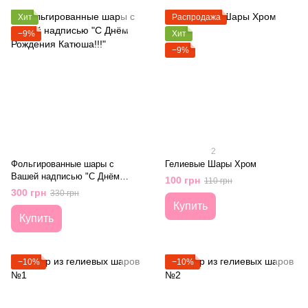
Хит
Распродажа
−9%
Хит
−9%
2
Фольгированные шары с
Гелиевые Шары Хром
Вашей надписью "С Днём
100 грн
110 грн
Рождения Катюша!!!"
300 грн
330 грн
Купить
Купить
−10%
−10%