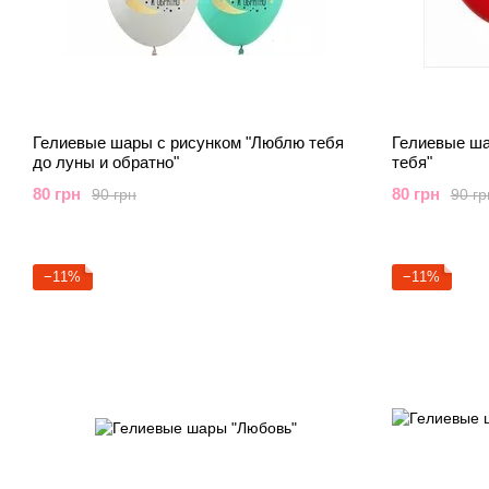
Гелиевые шары с рисунком "Люблю тебя
Гелиевые ша
до луны и обратно"
тебя"
80 грн
80 грн
90 грн
90 гр
−11%
−11%