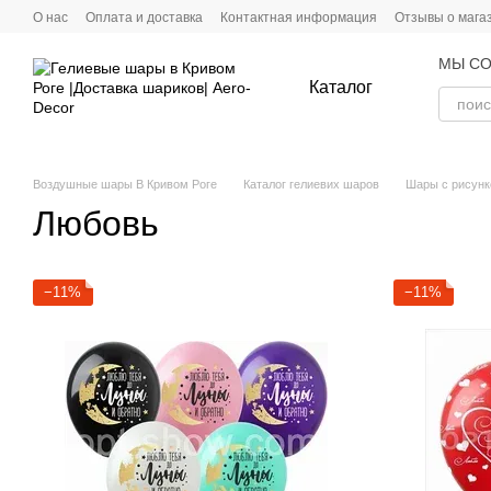
Перейти к основному контенту
О нас
Оплата и доставка
Контактная информация
Отзывы о мага
МЫ СО
Каталог
Воздушные шары В Кривом Роге
Каталог гелиевих шаров
Шары с рисун
Любовь
−11%
−11%