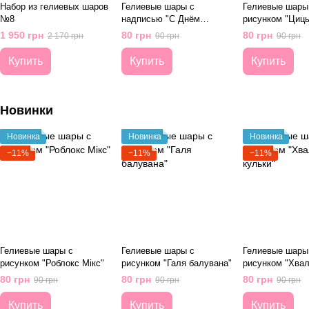
Набор из гелиевых шаров
Гелиевые шары с
Гелиевые шары
№8
надписью "С Днём
рисунком "Циц
Нождения"
1 950 грн
80 грн
80 грн
2 170 грн
90 грн
90 грн
Купить
Купить
Купить
Новинки
Новинка
Новинка
Новинка
−11%
−11%
−11%
Гелиевые шары с
Гелиевые шары с
Гелиевые шары
рисунком "Роблокс Мікс"
рисунком "Галя балувана"
рисунком "Хвал
кульки"
80 грн
80 грн
80 грн
90 грн
90 грн
90 грн
Купить
Купить
Купить