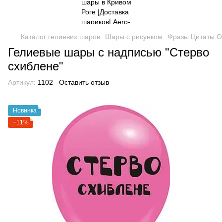
Каталог гелиевих шаров
Шары с рисунком
Фразы Цитаты О
Гелиевые шары с надписью "Стерво
схиблене"
Артикул:
1102
Оставить отзыв
Новинка
−11%