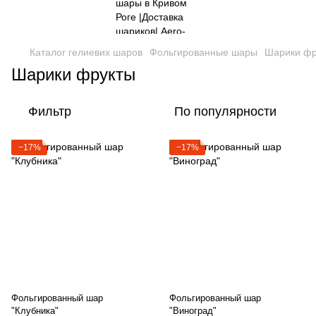
Каталог гелиевих шаров
Фольгированные шары
Шарики фр
Шарики фрукты
Фильтр
По популярности
−17%
−17%
Фольгированный шар
Фольгированный шар
"Клубника"
"Виноград"