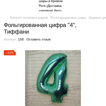
Каталог гелиевих шаров
Фольгированные шары
Шарики ц
Фольгированная цифра "4",
Тиффани
Артикул:
158
Оставить отзыв
−12%