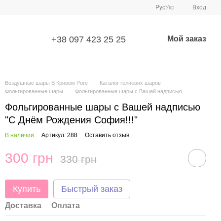
Рус
Укр
Вход
+38 097 423 25 25
Мой заказ
Воздушные шары В Кривом Роге
Каталог гелиевих шаров
Фольгированные шары
Фольгированные шары с Вашей надписью
Фольгированные шары с Вашей надписью
"С Днём Рождения София!!!"
В наличии
Артикул: 288
Оставить отзыв
300 грн
330 грн
Купить
Быстрый заказ
Доставка
Оплата