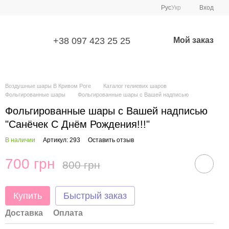
Рус
Укр
Вход
+38 097 423 25 25
Мой заказ
Воздушные шары В Кривом Роге
Каталог гелиевих шаров
Фольгированные шары
Фольгированные шары с Вашей надписью
Фольгированные шары с Вашей надписью
"Санёчек С Днём Рождения!!!"
В наличии
Артикул: 293
Оставить отзыв
700 грн
800 грн
Купить
Быстрый заказ
Доставка
Оплата