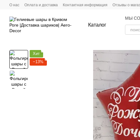
Перейти к основному контенту
О нас
Оплата и доставка
Контактная информация
Отзывы о мага
МЫ СО
Каталог
Хит
−13%