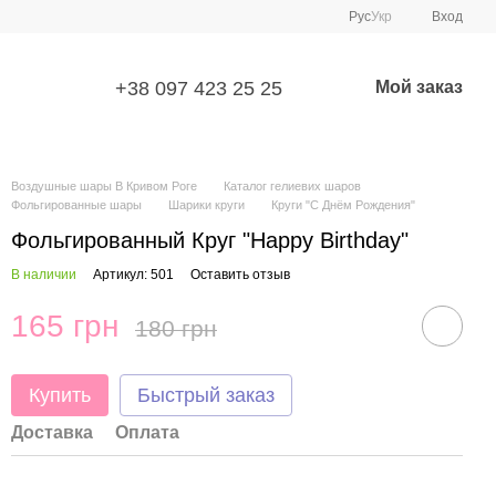
Рус
Укр
Вход
+38 097 423 25 25
Мой заказ
Воздушные шары В Кривом Роге
Каталог гелиевих шаров
Фольгированные шары
Шарики круги
Круги "С Днём Рождения"
Фольгированный Круг "Happy Birthday"
В наличии
Артикул: 501
Оставить отзыв
165 грн
180 грн
Купить
Быстрый заказ
Доставка
Оплата