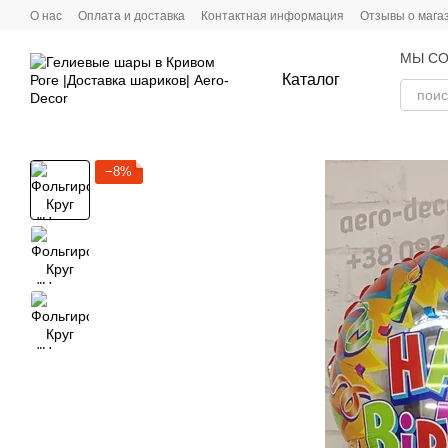
Перейти к основному контенту
О нас
Оплата и доставка
Контактная информация
Отзывы о мага
МЫ СО
Каталог
−8%