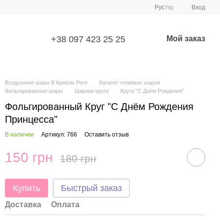
Рус
Укр
Вход
+38 097 423 25 25
Мой заказ
Воздушные шары В Кривом Роге
Каталог гелиевих шаров
Фольгированные шары
Шарики круги
Круги "С Днём Рождения"
Фольгированный Круг "С Днём Рождения
Принцесса"
В наличии
Артикул: 766
Оставить отзыв
150 грн
180 грн
Купить
Быстрый заказ
Доставка
Оплата