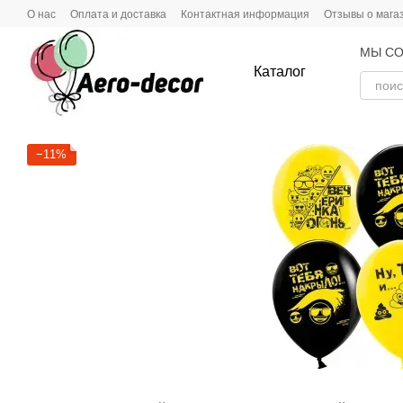
Перейти к основному контенту
О нас
Оплата и доставка
Контактная информация
Отзывы о мага
МЫ СО
Каталог
−11%