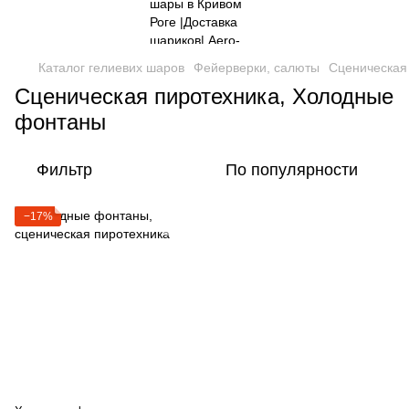
Каталог гелиевих шаров
Фейерверки, салюты
Сценическая
Сценическая пиротехника, Холодные
фонтаны
Фильтр
По популярности
−17%